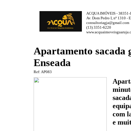
ACQUA IMÓVEIS - 38351-
Av. Dom Pedro I, nº 1310 - 
consultoriagja@gmail.com
(13) 3351-6220
www.acquaimoveisguaruja.
Apartamento sacada 
Enseada
Ref: AP083
Apart
minuto
sacad
equipa
com l
e mui