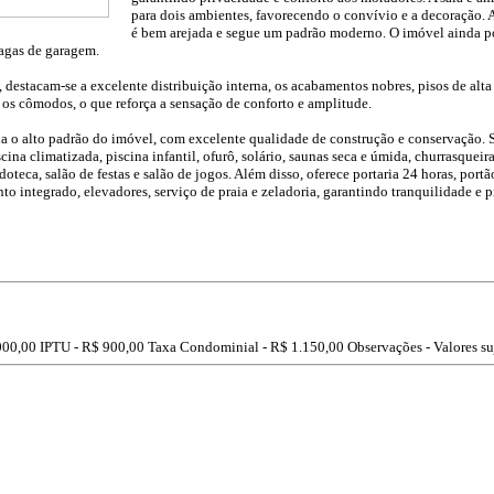
para dois ambientes, favorecendo o convívio e a decoração. 
é bem arejada e segue um padrão moderno. O imóvel ainda po
vagas de garagem.
 destacam-se a excelente distribuição interna, os acabamentos nobres, pisos de alta
os cômodos, o que reforça a sensação de conforto e amplitude.
 alto padrão do imóvel, com excelente qualidade de construção e conservação. Sua
na climatizada, piscina infantil, ofurô, solário, saunas seca e úmida, churrasqueir
teca, salão de festas e salão de jogos. Além disso, oferece portaria 24 horas, portã
 integrado, elevadores, serviço de praia e zeladoria, garantindo tranquilidade e pr
000,00
IPTU -
R$ 900,00
Taxa Condominial -
R$ 1.150,00
Observações - Valores su