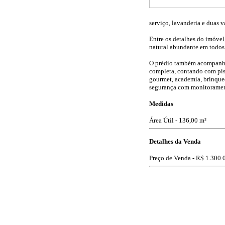
serviço, lavanderia e duas 
Entre os detalhes do imóvel,
natural abundante em todos 
O prédio também acompanha o
completa, contando com pisci
gourmet, academia, brinquedo
segurança com monitoramento
Medidas
Área Útil - 136,00 m²
Detalhes da Venda
Preço de Venda -
R$ 1.300.