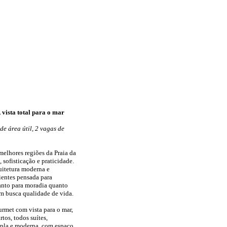
 vista total para o mar
de área útil, 2 vagas de
melhores regiões da Praia da
sofisticação e praticidade.
quitetura moderna e
entes pensada para
anto para moradia quanto
em busca qualidade de vida.
met com vista para o mar,
tos, todos suítes,
ampla e moderna, com espaço