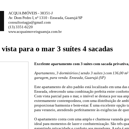
ACQUA IMÓVEIS - 38351-J
Av. Dom Pedro I, nº 1310 - Enseada, Guarujá/SP
consultoriagja@gmail.com
(13) 3351-6220
www.acquaimoveisguaruja.com.br
ista para o mar 3 suítes 4 sacadas
Excelente apartamento com 3 suítes com sacada privativa,
Apartamento, 3 dormitórios ( sendo 3 suítes ) com 136,00 m² 
garagem, para venda. Enseada, Guarujá (SP)
Este apartamento de alto padrão está localizado em uma das 
Enseada, oferecendo uma combinação perfeita entre conforto, 
Com vista parcial para o mar, o imóvel se destaca por sua ar
extremamente contemporânea, com uma distribuição de ambi
proporcionar harmonia e bem-estar. É uma excelente opção t
para veraneio, atendendo perfeitamente às exigências de qu
O apartamento conta com uma ampla e charmosa varanda gour
ideal para momentos de lazer e confraternização. São três quar
garantindo privacidade e conforto aos moradores. A sala é 