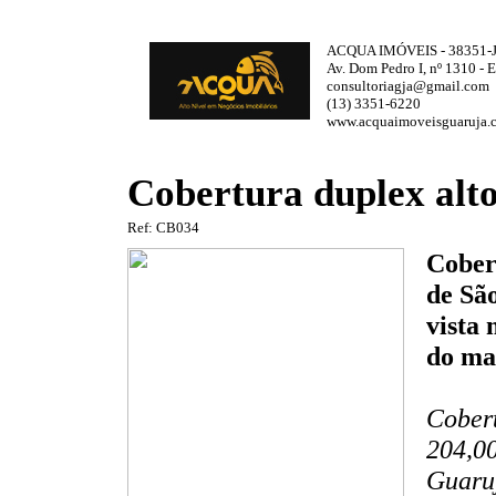
ACQUA IMÓVEIS - 38351-
Av. Dom Pedro I, nº 1310 - 
consultoriagja@gmail.com
(13) 3351-6220
www.acquaimoveisguaruja.
Cobertura duplex alt
Ref: CB034
Cober
de Sã
vista 
do ma
Cobert
204,00
Guaru