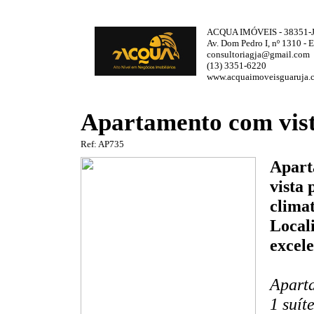
ACQUA IMÓVEIS - 38351-
Av. Dom Pedro I, nº 1310 - 
consultoriagja@gmail.com
(13) 3351-6220
www.acquaimoveisguaruja.
Apartamento com vis
Ref: AP735
Apart
vista
clima
Local
excele
Aparta
1 suít