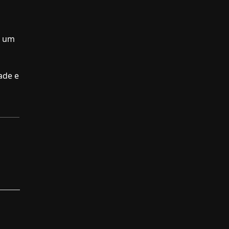
m um
ade e