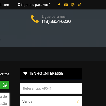
il.com
Ligamos para você
Ligue para nós!
(13) 3351-6220
O
TENHO INTERESSE
oritos
a de
Venda
ssão