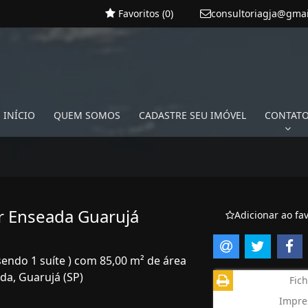
Favoritos (
0
)
consultoriagja@gma
INÍCIO
QUEM SOMOS
CADASTRE SEU IMÓVEL
CONTAT
r Enseada Guarujá
Adicionar ao fav
sendo 1 suíte ) com 85,00 m² de área
da, Guarujá (SP)
Fich
Impre