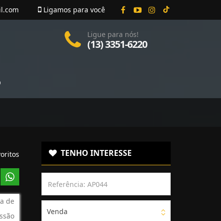
il.com
Ligamos para você
Ligue para nós!
(13) 3351-6220
O
TENHO INTERESSE
oritos
a de
Venda
ssão