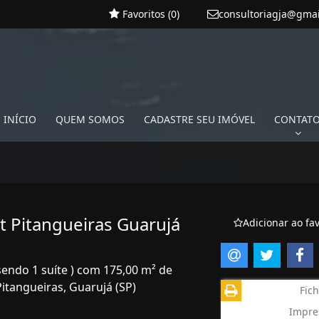
Favoritos (
0
)
consultoriagja@gma
INÍCIO
QUEM SOMOS
CADASTRE SEU IMÓVEL
CONTAT
 Pitangueiras Guarujá
Adicionar ao fav
sendo 1 suíte ) com 175,00 m² de
Pitangueiras, Guarujá (SP)
Fich
Impre