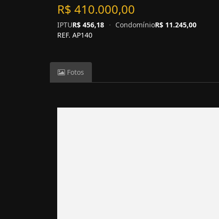
R$ 410.000,00
IPTU
R$ 456,18
·
Condomínio
R$ 11.245,00
REF. AP140
Fotos