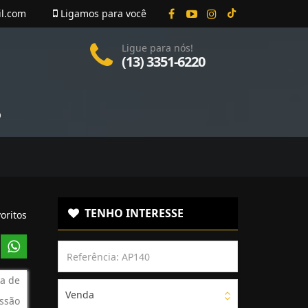
il.com
Ligamos para você
Ligue para nós!
(13) 3351-6220
O
TENHO INTERESSE
oritos
a de
Venda
ssão