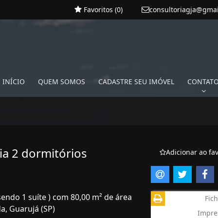
Favoritos (
0
)
consultoriagja@gma
INÍCIO
QUEM SOMOS
CADASTRE SEU IMÓVEL
CONTAT
a 2 dormitórios
Adicionar ao fav
sendo 1 suíte ) com 80,00 m² de área
Fich
a, Guarujá (SP)
Impre