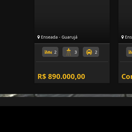
Enseada - Guarujá
Ens
2
3
2
R$ 890.000,00
Co
ACQUA IMÓVEIS