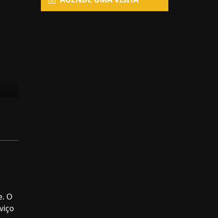
e. O
viço