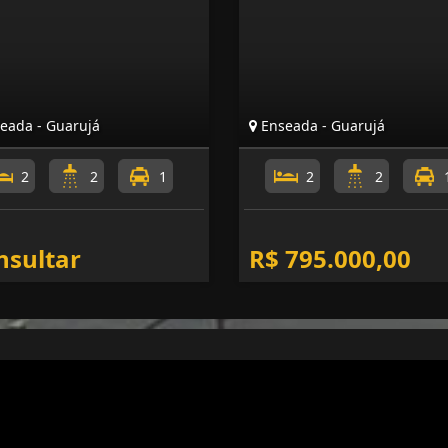
eada - Guarujá
Enseada - Guarujá
2
2
1
2
2
nsultar
R$ 795.000,00
Mapa do Site
I
Início