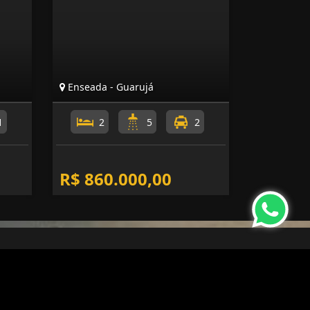
Enseada - Guarujá
1
2
5
2
R$ 860.000,00
nformações de Contato
(13) 3351-6220