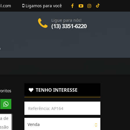
il.com
Ligamos para você
Ligue para nós!
(13) 3351-6220
O
TENHO INTERESSE
oritos
a de
Venda
ssão