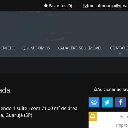
Favoritos (
0
)
consultoriagja@gma
INÍCIO
QUEM SOMOS
CADASTRE SEU IMÓVEL
CONTAT
ada.
Adicionar ao fav
sendo 1 suíte ) com 71,00 m² de área
a, Guarujá (SP)
Fich
Impre