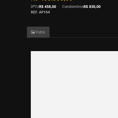
IPTU
R$ 458,00
·
Condomínio
R$ 830,00
REF. AP164
Fotos