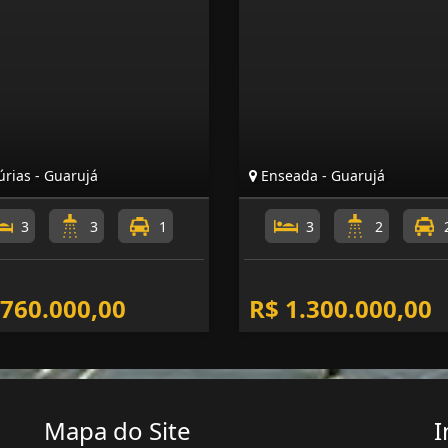
rias - Guarujá
Enseada - Guarujá
3
3
1
3
2
 760.000,00
R$ 1.300.000,00
Mapa do Site
I