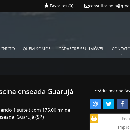
Favoritos (
0
)
consultoriagja@gma
INÍCIO
QUEM SOMOS
CADASTRE SEU IMÓVEL
CONTAT
scina enseada Guarujá
Adicionar ao fav
sendo 1 suíte ) com 175,00 m² de
nseada, Guarujá (SP)
Fich
Impre