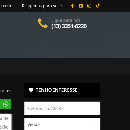
il.com
Ligamos para você
Ligue para nós!
(13) 3351-6220
O
TENHO INTERESSE
oritos
a de
Venda
ssão