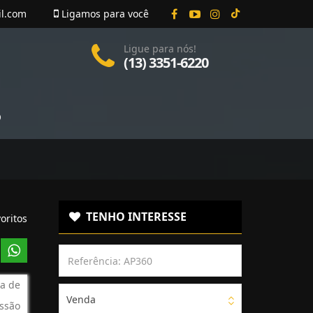
il.com
Ligamos para você
Ligue para nós!
(13) 3351-6220
O
TENHO INTERESSE
oritos
a de
Venda
ssão