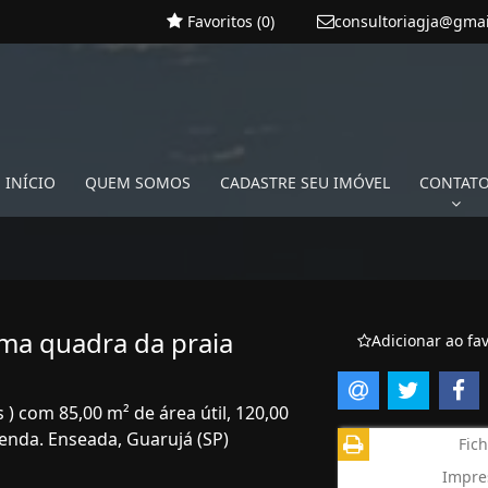
Favoritos (
0
)
consultoriagja@gma
INÍCIO
QUEM SOMOS
CADASTRE SEU IMÓVEL
CONTAT
ma quadra da praia
Adicionar ao fav
 ) com 85,00 m² de área útil, 120,00
venda. Enseada, Guarujá (SP)
Fich
Impre