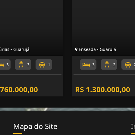
rias - Guarujá
Enseada - Guarujá
3
3
1
3
2
 760.000,00
R$ 1.300.000,00
Mapa do Site
I