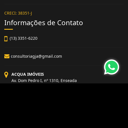
CRECI: 38351-J
Informações de Contato
(13) 3351-6220
consultoriagja@gmail.com
ACQUA IMÓVEIS
Av. Dom Pedro I, nº 1310, Enseada
Guarujá - São Paulo
CEP: 11440-001
Site desenvolvido por
ImóvelOffice
© - Todos os direitos reservados