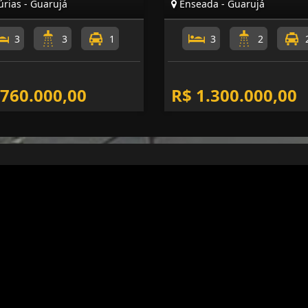
rias - Guarujá
Enseada - Guarujá
3
3
1
3
2
 760.000,00
R$ 1.300.000,00
Mapa do Site
I
Início
Quem Somos
Cadastre seu Imóvel
Pedido de Imóvel
Fale Conosco