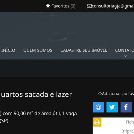
Favoritos (
0
)
consultoriagja@gma
INÍCIO
QUEM SOMOS
CADASTRE SEU IMÓVEL
CONTAT
artos sacada e lazer
Adicionar ao fav
) com 90,00 m² de área útil, 1 vaga
(SP)
Fich
Impre