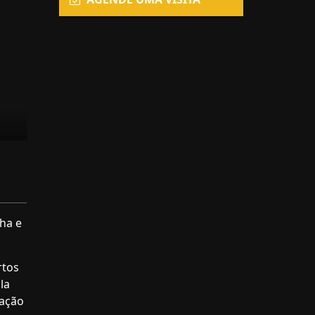
ha e
rtos
la
lação