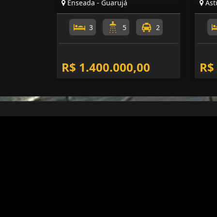
Enseada - Guarujá
Astú
3
5
2
R$ 1.400.000,00
R$
ACQUA IMÓVEIS