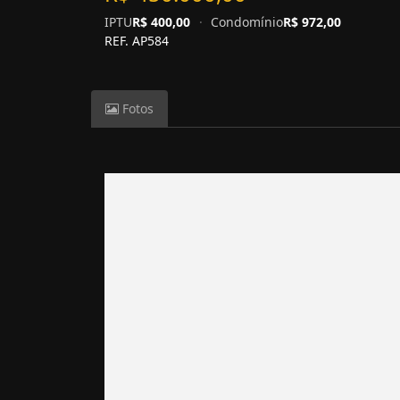
IPTU
R$ 400,00
·
Condomínio
R$ 972,00
REF. AP584
Fotos