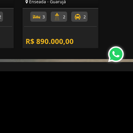
Enseada - Guarujá
2
3
2
2
R$ 890.000,00
nformações de Contato
(13) 3351-6220
consultoriagja@gmail.com
ACQUA IMÓVEIS