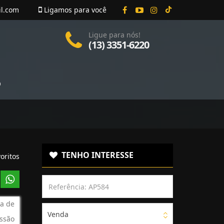
il.com
Ligamos para você
Ligue para nós!
(13) 3351-6220
O
TENHO INTERESSE
oritos
a de
Venda
ssão