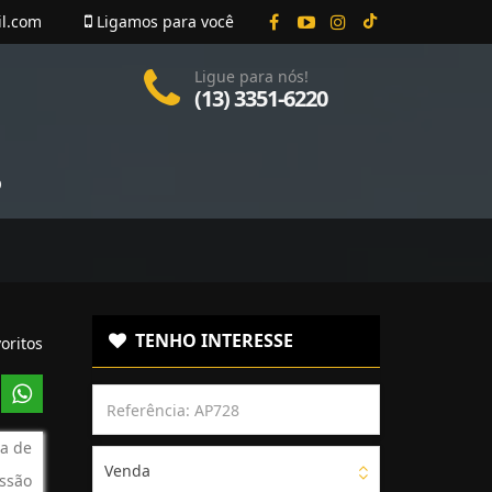
il.com
Ligamos para você
Ligue para nós!
(13) 3351-6220
O
TENHO INTERESSE
oritos
a de
Venda
ssão