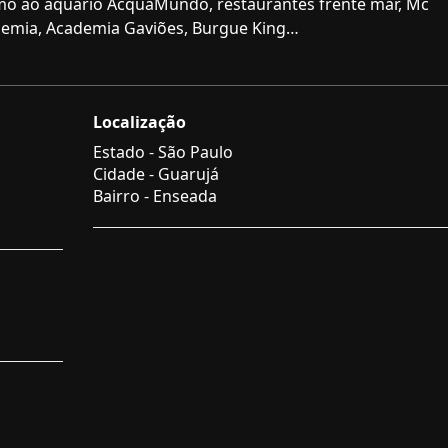
imo ao aquário AcquaMundo, restaurantes frente mar, Mc
ademia, Academia Gaviões, Burgue King…
Localização
Estado -
São Paulo
Cidade -
Guarujá
Bairro -
Enseada