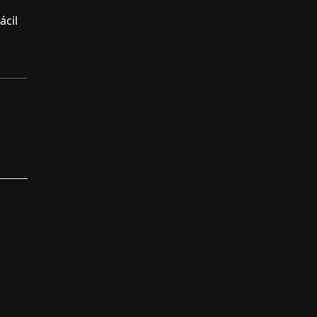
o
ácil