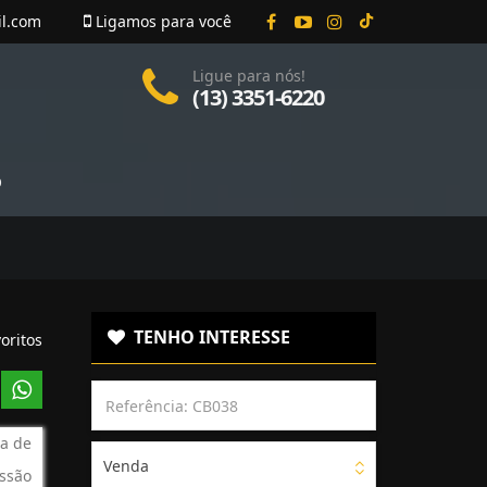
il.com
Ligamos para você
Ligue para nós!
(13) 3351-6220
O
TENHO INTERESSE
oritos
a de
Venda
ssão