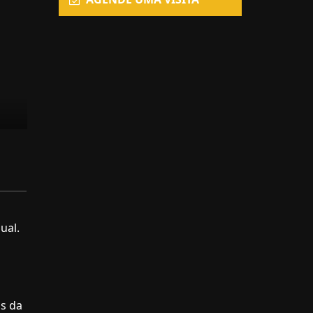
ual.
os da