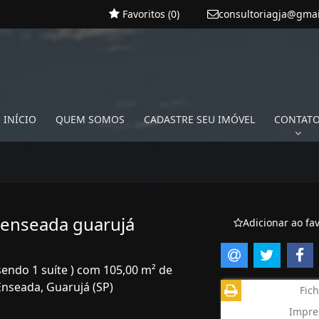
Favoritos (
0
)
consultoriagja@gma
INÍCIO
QUEM SOMOS
CADASTRE SEU IMÓVEL
CONTAT
 enseada guarujá
Adicionar ao fav
sendo 1 suíte ) com 105,00 m² de
Enseada, Guarujá (SP)
Fich
Impre