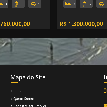
3
3
1
3
2
 760.000,00
R$ 1.300.000,00
Mapa do Site
I
Início
Quem Somos
Cadastre seu Imóvel