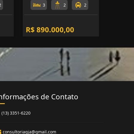
2
3
2
2
R$ 890.000,00
nformações de Contato
(13) 3351-6220
consultoriagja@gmail.com