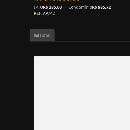
IPTU
R$ 285,00
·
Condomínio
R$ 985,72
REF. AP742
Fotos