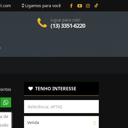
il.com
Ligamos para você
Ligue para nós!
(13) 3351-6220
O
TENHO INTERESSE
oritos
a de
Venda
ssão