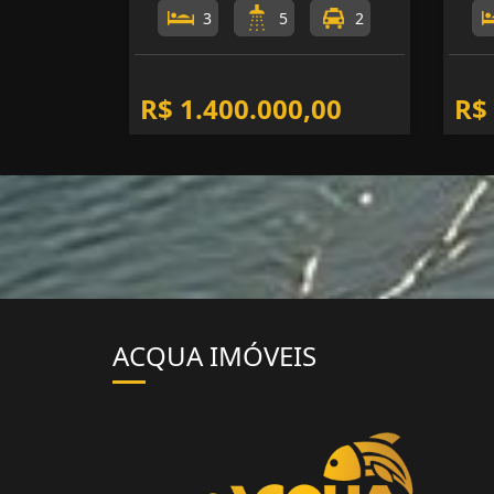
3
5
2
R$ 1.400.000,00
R$
ACQUA IMÓVEIS