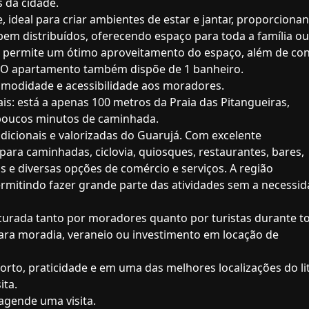
s da cidade.
ideal para criar ambientes de estar e jantar, proporciona
 bem distribuídos, oferecendo espaço para toda a família ou
l e permite um ótimo aproveitamento do espaço, além de co
o. O apartamento também dispõe de 1 banheiro.
comodidade e acessibilidade aos moradores.
is: está a apenas 100 metros da Praia das Pitangueiras,
poucos minutos de caminhada.
adicionais e valorizadas do Guarujá. Com excelente
para caminhadas, ciclovia, quiosques, restaurantes, bares,
 e diversas opções de comércio e serviços. A região
permitindo fazer grande parte das atividades sem a necessi
ocurada tanto por moradores quanto por turistas durante t
ara moradia, veraneio ou investimento em locação de
orto, praticidade e em uma das melhores localizações do li
ita.
agende uma visita.