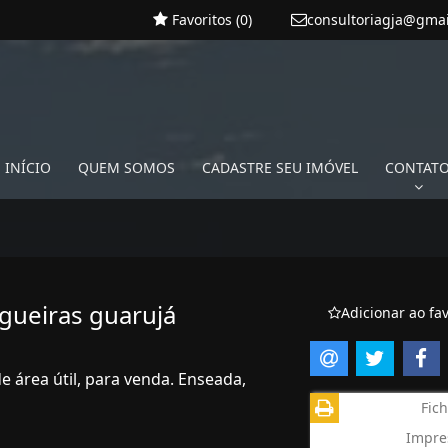
Favoritos (
0
)
consultoriagja@gma
INÍCIO
QUEM SOMOS
CADASTRE SEU IMÓVEL
CONTAT
gueiras guarujá
Adicionar ao fav
 área útil, para venda. Enseada,
Fich
Impre