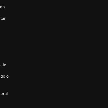
ndo
ntar
dade
odo o
toral