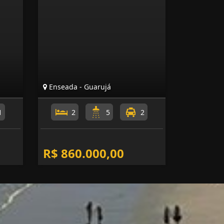
Enseada - Guarujá
1
2
5
2
R$ 860.000,00