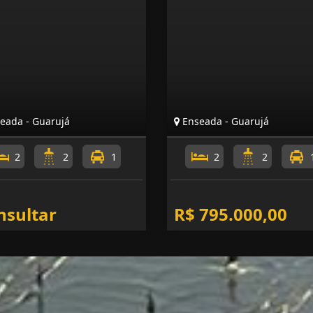
eada - Guarujá
Enseada - Guarujá
2
2
1
2
2
nsultar
R$ 795.000,00