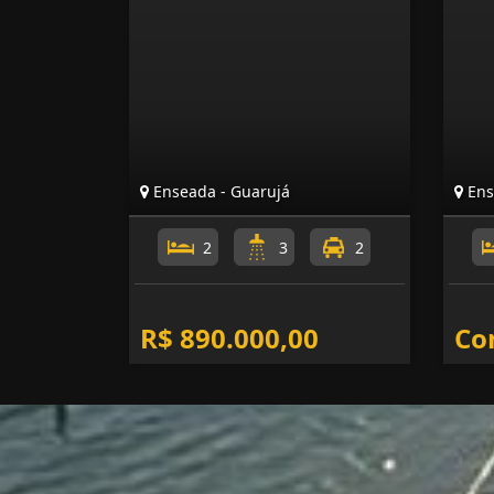
Enseada - Guarujá
Ens
2
3
2
R$ 890.000,00
Co