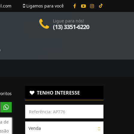
il.com
Ligamos para você
Ligue para nós!
(13) 3351-6220
O
TENHO INTERESSE
oritos
a de
Venda
ssão